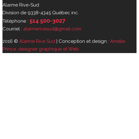
Alarme Rive-Sud
Division de 9338-4345 Québec inc.
514 500-3027
Téléphone :
Courriel :
alarmerivesud@gmail.com
2016 ©
Alarme Rive Sud
| Conception et design :
Amélie
Prince, designer graphique et Web