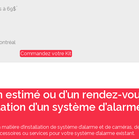
*
s à 69$
Commandez votre Kit
n estimé ou d’un rendez-vo
llation d’un système d’alarm
n matière d’installation de système d’alarme et de caméras, d
cessoires ou services pour votre système d’alarme existant.