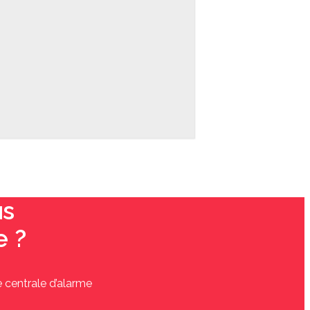
us
e ?
e centrale d’alarme